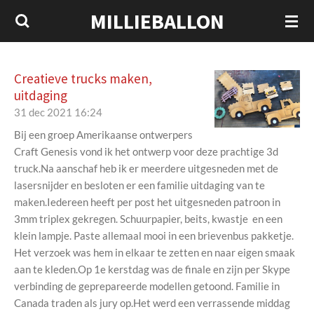
MILLIEBALLON
Ga
direct
naar
de
Creatieve trucks maken,
hoofdinhoud
uitdaging
31 dec 2021
16:24
Bij een groep Amerikaanse ontwerpers
Craft Genesis vond ik het ontwerp voor deze prachtige 3d
truck.Na aanschaf heb ik er meerdere uitgesneden met de
lasersnijder en besloten er een familie uitdaging van te
maken.Iedereen heeft per post het uitgesneden patroon in
3mm triplex gekregen. Schuurpapier, beits, kwastje en een
klein lampje. Paste allemaal mooi in een brievenbus pakketje.
Het verzoek was hem in elkaar te zetten en naar eigen smaak
aan te kleden.Op 1e kerstdag was de finale en zijn per Skype
verbinding de geprepareerde modellen getoond. Familie in
Canada traden als jury op.Het werd een verrassende middag